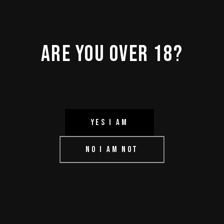
magna aliqua. Ut enim ad
minim veniam, quis”
ARE YOU OVER 18?
Lorem ipsum dolor sit amet,
By entering this site you agree to our Privacy Policy
consectetur adipisicing elit, sed do
eiusmod tempor incididunt ut labore
et dolore magna aliqua. Ut enim ad
minim veniam, quis nostrud
YES I AM
exercitation ullamco laboris nisi ut
aliquip ex ea commodo consequat.
NO I AM NOT
Duis aute irure dolor in reprehenderit
in voluptate velit esse cillum dolore eu
fugiat nulla pariatur. Excepteur sint
occaecat. cupidatat non proident,
sunt in culpa qui officia deserunt
mollit anim id est laborum. Sed ut